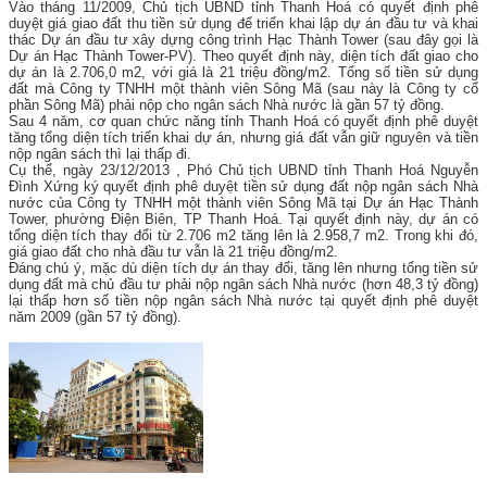
Vào tháng 11/2009, Chủ tịch UBND tỉnh Thanh Hoá có quyết định phê
duyệt giá giao đất thu tiền sử dụng để triển khai lập dự án đầu tư và khai
thác Dự án đầu tư xây dựng công trình Hạc Thành Tower (sau đây gọi là
Dự án Hạc Thành Tower-PV). Theo quyết định này, diện tích đất giao cho
dự án là 2.706,0 m2, với giá là 21 triệu đồng/m2. Tổng số tiền sử dụng
đất mà Công ty TNHH một thành viên Sông Mã (sau này là Công ty cổ
phần Sông Mã) phải nộp cho ngân sách Nhà nước là gần 57 tỷ đồng.
Sau 4 năm, cơ quan chức năng tỉnh Thanh Hoá có quyết định phê duyệt
tăng tổng diện tích triển khai dự án, nhưng giá đất vẫn giữ nguyên và tiền
nộp ngân sách thì lại thấp đi.
Cụ thể, ngày 23/12/2013 , Phó Chủ tịch UBND tỉnh Thanh Hoá Nguyễn
Đình Xứng ký quyết định phê duyệt tiền sử dụng đất nộp ngân sách Nhà
nước của Công ty TNHH một thành viên Sông Mã tại Dự án Hạc Thành
Tower, phường Điện Biên, TP Thanh Hoá. Tại quyết định này, dự án có
tổng diện tích thay đổi từ 2.706 m2 tăng lên là 2.958,7 m2. Trong khi đó,
giá giao đất cho nhà đầu tư vẫn là 21 triệu đồng/m2.
Đáng chú ý, mặc dù diện tích dự án thay đổi, tăng lên nhưng tổng tiền sử
dụng đất mà chủ đầu tư phải nộp ngân sách Nhà nước (hơn 48,3 tỷ đồng)
lại thấp hơn số tiền nộp ngân sách Nhà nước tại quyết định phê duyệt
năm 2009 (gần 57 tỷ đồng).