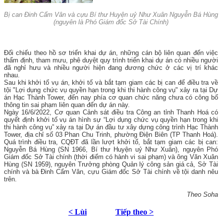
Bị can Đinh Cẩm Vân và cựu Bí thư Huyện uỷ Như Xuân Nguyễn Bá Hùng
(nguyên là Phó Giám đốc Sở Tài Chính)
Đối chiếu theo hồ sơ triển khai dự án, những cán bộ liên quan đến việc
thẩm định, tham mưu, phê duyệt quy trình triển khai dự án có nhiều người
đã nghỉ hưu và nhiều người hiện đang đương chức ở các vị trí khác
nhau.
Sau khi khởi tố vụ án, khởi tố và bắt tạm giam các bị can để điều tra về
tội "Lợi dụng chức vụ quyền hạn trong khi thi hành công vụ" xảy ra tại Dự
án Hạc Thành Tower, đến nay phía cơ quan chức năng chưa có công bố
thông tin sai phạm liên quan đến dự án này.
Ngày 16/6/2022, Cơ quan Cảnh sát điều tra Công an tỉnh Thanh Hoá có
quyết định khởi tố vụ án hình sự “Lợi dụng chức vụ quyền hạn trong khi
thi hành công vụ” xảy ra tại Dự án đầu tư xây dựng công trình Hạc Thành
Tower, địa chỉ số 03 Phan Chu Trinh, phường Điện Biên (TP Thanh Hoá).
Quá trình điều tra, CQĐT đã lần lượt khởi tố, bắt tạm giam các bị can:
Nguyễn Bá Hùng (SN 1966, Bí thư Huyện uỷ Như Xuân), nguyên Phó
Giám đốc Sở Tài chính (thời điểm có hành vi sai phạm) và ông Văn Xuân
Hùng (SN 1959), nguyên Trưởng phòng Quản lý công sản giá cả, Sở Tài
chính và bà Đinh Cẩm Vân, cựu Giám đốc Sở Tài chính về tội danh nêu
trên.
Theo Soha
< Lùi
Tiếp theo >