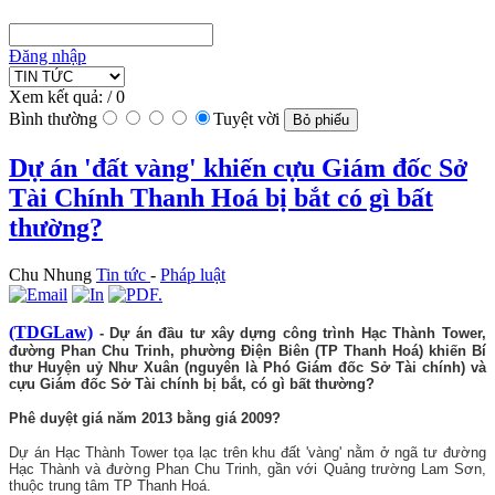
Đăng nhập
Xem kết quả:
/ 0
Bình thường
Tuyệt vời
Dự án 'đất vàng' khiến cựu Giám đốc Sở
Tài Chính Thanh Hoá bị bắt có gì bất
thường?
Chu Nhung
Tin tức
-
Pháp luật
(TDGLaw)
- Dự án đầu tư xây dựng công trình Hạc Thành Tower,
đường Phan Chu Trinh, phường Điện Biên (TP Thanh Hoá) khiến Bí
thư Huyện uỷ Như Xuân (nguyên là Phó Giám đốc Sở Tài chính) và
cựu Giám đốc Sở Tài chính bị bắt, có gì bất thường?
Phê duyệt giá năm 2013 bằng giá 2009?
Dự án Hạc Thành Tower tọa lạc trên khu đất 'vàng' nằm ở ngã tư đường
Hạc Thành và đường Phan Chu Trinh, gần với Quảng trường Lam Sơn,
thuộc trung tâm TP Thanh Hoá.