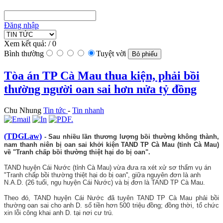
Đăng nhập
Xem kết quả:
/ 0
Bình thường
Tuyệt vời
Tòa án TP Cà Mau thua kiện, phải bồi
thường người oan sai hơn nửa tỷ đồng
Chu Nhung
Tin tức
-
Tin nhanh
(TDGLaw)
- Sau nhiều lần thương lượng bồi thường không thành,
nam thanh niên bị oan sai khởi kiện TAND TP Cà Mau (tỉnh Cà Mau)
về "Tranh chấp bồi thường thiệt hại do bị oan".
TAND huyện Cái Nước (tỉnh Cà Mau) vừa đưa ra xét xử sơ thẩm vụ án
"Tranh chấp bồi thường thiệt hại do bị oan'', giữa nguyên đơn là anh
N.A.D. (26 tuổi, ngụ huyện Cái Nước) và bị đơn là TAND TP Cà Mau.
Theo đó, TAND huyện Cái Nước đã tuyên TAND TP Cà Mau phải bồi
thường oan sai cho anh D. số tiền hơn 500 triệu đồng; đồng thời, tổ chức
xin lỗi công khai anh D. tại nơi cư trú.