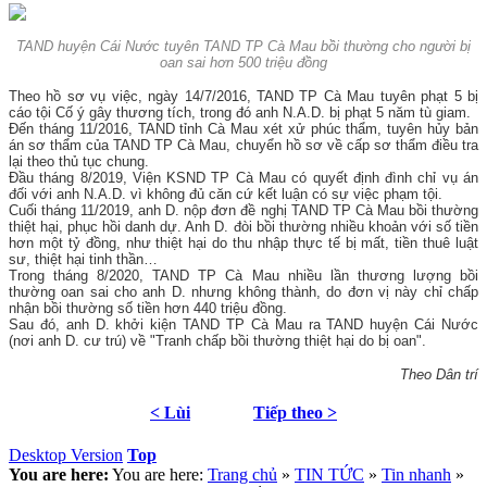
TAND huyện Cái Nước tuyên TAND TP Cà Mau bồi thường cho
người bị
oan sai hơn 500 triệu đồng
Theo hồ sơ vụ việc, ngày 14/7/2016, TAND TP Cà Mau tuyên phạt 5 bị
cáo tội Cố ý gây thương tích, trong đó anh N.A.D. bị phạt 5 năm tù giam.
Đến tháng 11/2016, TAND tỉnh Cà Mau xét xử phúc thẩm, tuyên hủy bản
án sơ thẩm của TAND TP Cà Mau, chuyển hồ sơ về cấp sơ thẩm điều tra
lại theo thủ tục chung.
Đầu tháng 8/2019, Viện KSND TP Cà Mau có quyết định đình chỉ vụ án
đối với anh N.A.D. vì không đủ căn cứ kết luận có sự việc phạm tội.
Cuối tháng 11/2019, anh D. nộp đơn đề nghị TAND TP Cà Mau bồi thường
thiệt hại, phục hồi danh dự. Anh D. đòi bồi thường nhiều khoản với số tiền
hơn một tỷ đồng, như thiệt hại do thu nhập thực tế bị mất, tiền thuê luật
sư, thiệt hại tinh thần…
Trong tháng 8/2020, TAND TP Cà Mau nhiều lần thương lượng bồi
thường oan sai cho anh D. nhưng không thành, do đơn vị này chỉ chấp
nhận bồi thường số tiền hơn 440 triệu đồng.
Sau đó, anh D. khởi kiện TAND TP Cà Mau ra TAND huyện Cái Nước
(nơi anh D. cư trú) về "Tranh chấp bồi thường thiệt hại do bị oan".
Theo Dân trí
< Lùi
Tiếp theo >
Desktop Version
Top
You are here:
You are here:
Trang chủ
»
TIN TỨC
»
Tin nhanh
»