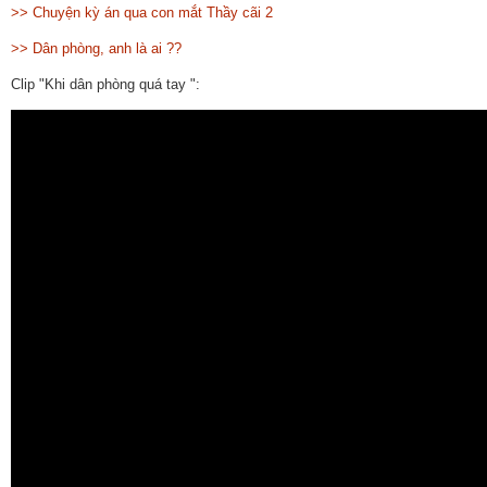
>> Chuyện kỳ án qua con mắt Thầy cãi 2
>> Dân phòng, anh là ai ??
Clip "Khi dân phòng quá tay
":