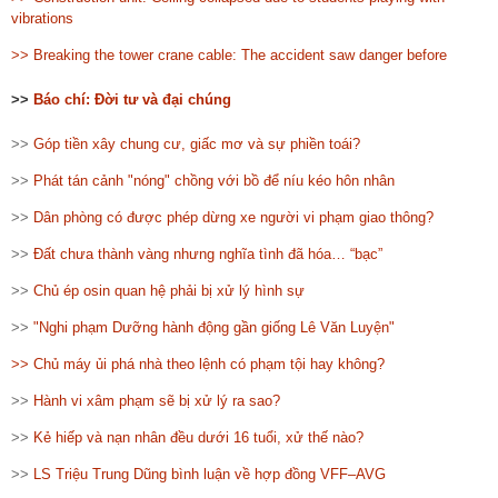
vibrations
>>
Breaking the tower crane cable: The accident saw danger before
>>
Báo chí: Đời tư và đại chúng
>>
Góp tiền xây chung cư, giấc mơ và sự phiền toái?
>>
Phát tán cảnh "nóng" chồng với bồ để níu kéo hôn nhân
>>
Dân phòng có được phép dừng xe người vi phạm giao thông?
>>
Đất chưa thành vàng nhưng nghĩa tình đã hóa… “bạc”
>>
Chủ ép osin quan hệ phải bị xử lý hình sự
>>
"Nghi phạm Dưỡng hành động gần giống Lê Văn Luyện"
>>
Chủ máy ủi phá nhà theo lệnh có phạm tội hay không?
>>
Hành vi xâm phạm sẽ bị xử lý ra sao?
>>
Kẻ hiếp và nạn nhân đều dưới 16 tuổi, xử thế nào?
>>
LS Triệu Trung Dũng bình luận về hợp đồng VFF–AVG